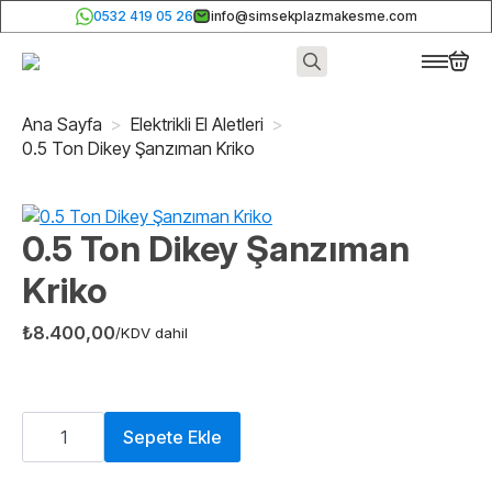
0532 419 05 26
info@simsekplazmakesme.com
Search
for:
Ana Sayfa
Elektrikli El Aletleri
0.5 Ton Dikey Şanzıman Kriko
0.5 Ton Dikey Şanzıman
Kriko
₺
8.400,00
/KDV dahil
0.5
Ton
Sepete Ekle
Dikey
Şanzıman
Kriko