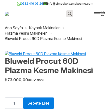
0532 419 05 26
info@simsekplazmakesme.com
Search
for:
Ana Sayfa
Kaynak Makineleri
Plazma Kesim Makineleri
Bluweld Procut 60D Plazma Kesme Makinesi
Bluweld Procut 60D
Plazma Kesme Makinesi
₺
73.000,00
/KDV dahil
Bluweld
Procut
Sepete Ekle
60D