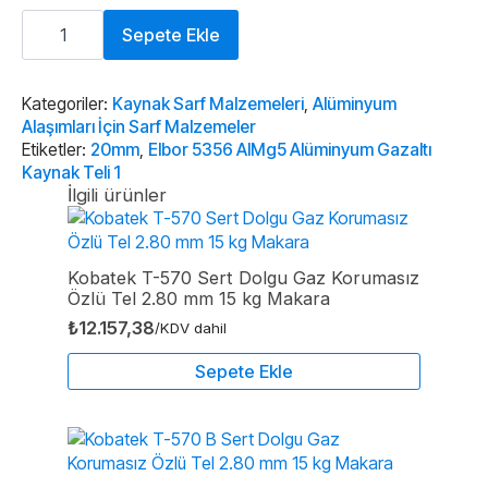
Elbor
5356
Sepete Ekle
AlMg5
Alüminyum
Gazaltı
Kaynak
Kategoriler:
Kaynak Sarf Malzemeleri
,
Alüminyum
Teli
Alaşımları İçin Sarf Malzemeler
1,20mm
Etiketler:
20mm
,
Elbor 5356 AlMg5 Alüminyum Gazaltı
adet
Kaynak Teli 1
İlgili ürünler
Kobatek T-570 Sert Dolgu Gaz Korumasız
Özlü Tel 2.80 mm 15 kg Makara
₺
12.157,38
/KDV dahil
Sepete Ekle