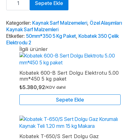
350
Sepete Ekle
Çelik
Elektrodu
2,50mm*350
5
Kategoriler:
Kaynak Sarf Malzemeleri
,
Özel Alaşımları
Kg
Kaynak Sarf Malzemleri
Paket
Etiketler:
50mm*350 5 Kg Paket
,
Kobatek 350 Çelik
adet
Elektrodu 2
İlgili ürünler
Kobatek 600-B Sert Dolgu Elektrotu 5.00
mm*450 5 kg paket
₺
5.380,92
/KDV dahil
Sepete Ekle
Kobatek T-650/S Sert Dolgu Gaz