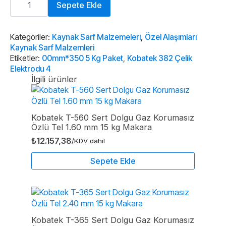
382
Sepete Ekle
Çelik
Elektrodu
4,00mm*350
5
Kategoriler:
Kaynak Sarf Malzemeleri
,
Özel Alaşımları
Kg
Kaynak Sarf Malzemleri
Paket
Etiketler:
00mm*350 5 Kg Paket
,
Kobatek 382 Çelik
adet
Elektrodu 4
İlgili ürünler
Kobatek T-560 Sert Dolgu Gaz Korumasız
Özlü Tel 1.60 mm 15 kg Makara
₺
12.157,38
/KDV dahil
Sepete Ekle
Kobatek T-365 Sert Dolgu Gaz Korumasız