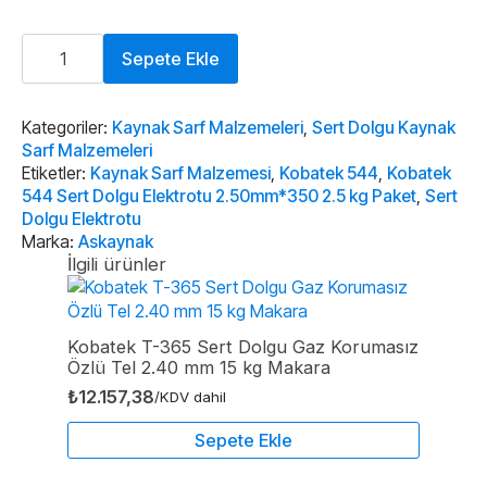
Kobatek
544
Sepete Ekle
Sert
Dolgu
Elektrotu
2.50mm*350
Kategoriler:
Kaynak Sarf Malzemeleri
,
Sert Dolgu Kaynak
2.5
Sarf Malzemeleri
kg
Etiketler:
Kaynak Sarf Malzemesi
,
Kobatek 544
,
Kobatek
Paket
544 Sert Dolgu Elektrotu 2.50mm*350 2.5 kg Paket
,
Sert
adet
Dolgu Elektrotu
Marka:
Askaynak
İlgili ürünler
Kobatek T-365 Sert Dolgu Gaz Korumasız
Özlü Tel 2.40 mm 15 kg Makara
₺
12.157,38
/KDV dahil
Sepete Ekle