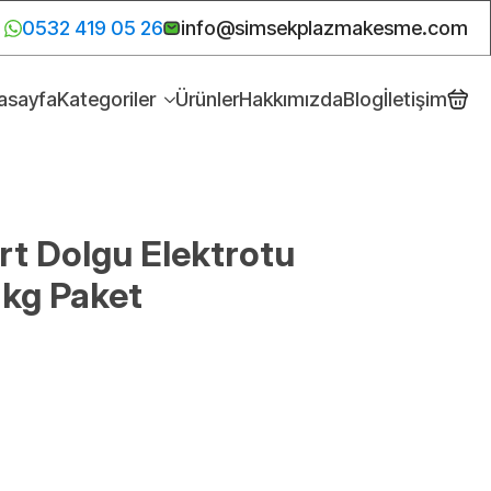
0532 419 05 26
info@simsekplazmakesme.com
asayfa
Kategoriler
Ürünler
Hakkımızda
Blog
İletişim
t Dolgu Elektrotu
kg Paket