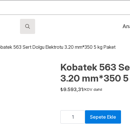
An
Search
for:
batek 563 Sert Dolgu Elektrotu 3.20 mm*350 5 kg Paket
Kobatek 563 Ser
3.20 mm*350 5 
₺
9.593,31
/KDV dahil
Kobatek
563
Sepete Ekle
Sert
Dolgu