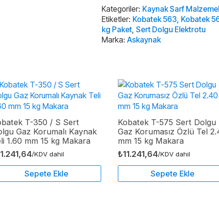
Elektrotu
3.20
Kategoriler:
Kaynak Sarf Malzemel
mm*350
Etiketler:
Kobatek 563
,
Kobatek 56
5
kg Paket
,
Sert Dolgu Elektrotu
kg
Marka:
Askaynak
Paket
adet
batek T-350 / S Sert
Kobatek T-575 Sert Dolgu
olgu Gaz Korumalı Kaynak
Gaz Korumasız Özlü Tel 2.
li 1.60 mm 15 kg Makara
mm 15 kg Makara
11.241,64
₺
11.241,64
/KDV dahil
/KDV dahil
Sepete Ekle
Sepete Ekle