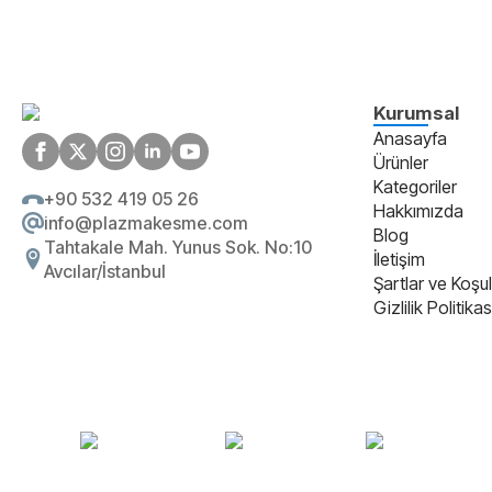
Kurumsal
Anasayfa
Ürünler
Kategoriler
+90 532 419 05 26
Hakkımızda
info@plazmakesme.com
Blog
Tahtakale Mah. Yunus Sok. No:10
İletişim
Avcılar/İstanbul
Şartlar ve Koşul
Gizlilik Politikas