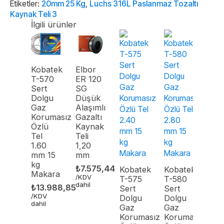
Etiketler:
20mm 25 Kg
,
Luchs 316L Paslanmaz Tozaltı
Kg
Kaynak Teli 3
adet
İlgili ürünler
Kobatek
Elbor
T-570
ER 120
Sert
SG
Dolgu
Düşük
Gaz
Alaşımlı
Korumasız
Gazaltı
Özlü
Kaynak
Tel
Teli
1.60
1,20
mm 15
mm
kg
₺
7.575,44
Kobatek
Kobatek
Makara
/KDV
T-575
T-580
dahil
₺
13.988,85
Sert
Sert
/KDV
Dolgu
Dolgu
dahil
Gaz
Gaz
Korumasız
Korumasız