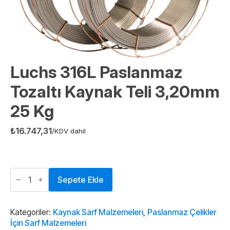
Luchs 316L Paslanmaz
Tozaltı Kaynak Teli 3,20mm
25 Kg
₺
16.747,31
/KDV dahil
Luchs
316L
Sepete Ekle
Paslanmaz
Tozaltı
Kaynak
Teli
Kategoriler:
Kaynak Sarf Malzemeleri
,
Paslanmaz Çelikler
3,20mm
İçin Sarf Malzemeleri
25