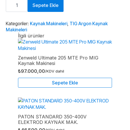
Magmaweld
ID
Sepete Ekle
300T
DC
TIG
Kaynak
Kategoriler:
Kaynak Makineleri
,
TIG Argon Kaynak
Makinesi
Makineleri
adet
İlgili ürünler
Zenweld Ultimate 205 MTE Pro MIG
Kaynak Makinesi
₺
97.000,00
/KDV dahil
Sepete Ekle
PATON STANDARD 350-400V
ELEKTROD KAYNAK MAK.
₺
46.500,00
/KDV dahil