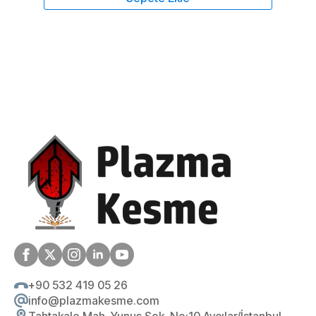
+90 532 419 05 26
info@plazmakesme.com
Tahtakale Mah. Yunus Sok. No:10 Avcılar/İstanbul