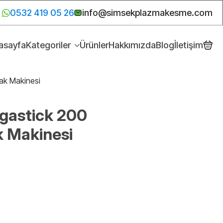
0532 419 05 26
info@simsekplazmakesme.com
asayfa
Kategoriler
Ürünler
Hakkımızda
Blog
İletişim
ak Makinesi
astick 200
k Makinesi