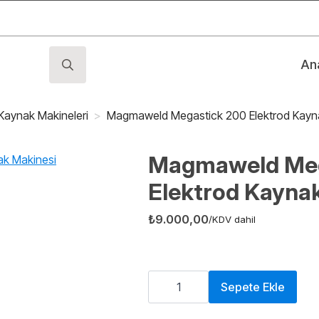
An
Search
for:
 Kaynak Makineleri
Magmaweld Megastick 200 Elektrod Kayn
Magmaweld Meg
Elektrod Kayna
₺
9.000,00
/KDV dahil
Magmaweld
Megastick
Sepete Ekle
200
Elektrod