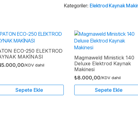
Kaynak
Makinesi
Kategoriler:
Elektrod Kaynak Makin
adet
ATON ECO-250 ELEKTROD
AYNAK MAKİNASI
Magmaweld Ministick 140
Deluxe Elektrod Kaynak
45.000,00
/KDV dahil
Makinesi
₺
8.000,00
/KDV dahil
Sepete Ekle
Sepete Ekle