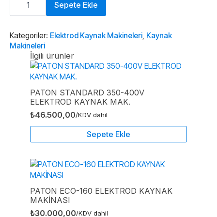
Monostick
Sepete Ekle
200i
Elektrod
Kaynak
Makinesi
Kategoriler:
Elektrod Kaynak Makineleri
,
Kaynak
adet
Makineleri
İlgili ürünler
PATON STANDARD 350-400V
ELEKTROD KAYNAK MAK.
₺
46.500,00
/KDV dahil
Sepete Ekle
PATON ECO-160 ELEKTROD KAYNAK
MAKİNASI
₺
30.000,00
/KDV dahil