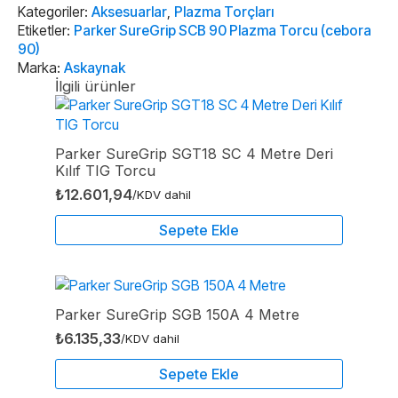
Torcu
Kategoriler:
Aksesuarlar
,
Plazma Torçları
(cebora
Etiketler:
Parker SureGrip SCB 90 Plazma Torcu (cebora
90)
90)
adet
Marka:
Askaynak
İlgili ürünler
Parker SureGrip SGT18 SC 4 Metre Deri
Kılıf TIG Torcu
₺
12.601,94
/KDV dahil
Sepete Ekle
Parker SureGrip SGB 150A 4 Metre
₺
6.135,33
/KDV dahil
Sepete Ekle