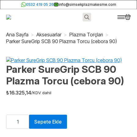
0532 419 05 26
info@simsekplazmakesme.com
Search
for:
Ana Sayfa
Aksesuarlar
Plazma Torçları
Parker SureGrip SCB 90 Plazma Torcu (cebora 90)
Parker SureGrip SCB 90
Plazma Torcu (cebora 90)
₺
16.325,14
/KDV dahil
Parker
SureGrip
Sepete Ekle
SCB
90
Plazma