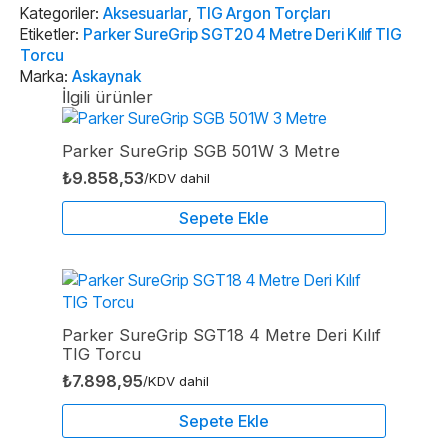
Deri
Kategoriler:
Aksesuarlar
,
TIG Argon Torçları
Kılıf
Etiketler:
Parker SureGrip SGT20 4 Metre Deri Kılıf TIG
TIG
Torcu
Torcu
Marka:
Askaynak
adet
İlgili ürünler
Parker SureGrip SGB 501W 3 Metre
₺
9.858,53
/KDV dahil
Sepete Ekle
Parker SureGrip SGT18 4 Metre Deri Kılıf
TIG Torcu
₺
7.898,95
/KDV dahil
Sepete Ekle