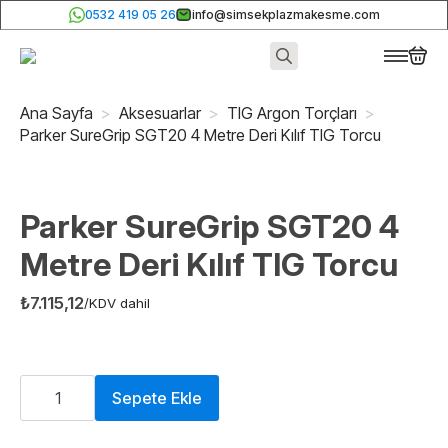
0532 419 05 26
info@simsekplazmakesme.com
Search
for:
Ana Sayfa
Aksesuarlar
TIG Argon Torçları
Parker SureGrip SGT20 4 Metre Deri Kılıf TIG Torcu
Parker SureGrip SGT20 4
Metre Deri Kılıf TIG Torcu
₺
7.115,12
/KDV dahil
Parker
SureGrip
Sepete Ekle
SGT20
4
Metre