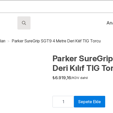
An
Search
for:
arı
Parker SureGrip SGT9 4 Metre Deri Kılıf TIG Torcu
Parker SureGri
Deri Kılıf TIG To
₺
6.919,16
/KDV dahil
Parker
SureGrip
Sepete Ekle
SGT9
4