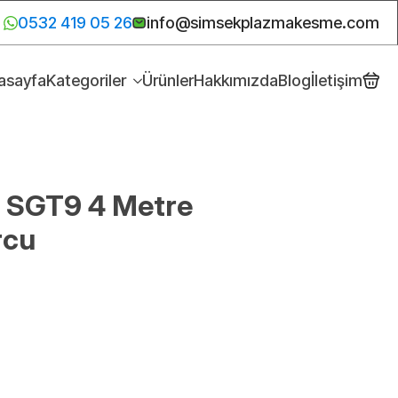
0532 419 05 26
info@simsekplazmakesme.com
asayfa
Kategoriler
Ürünler
Hakkımızda
Blog
İletişim
p SGT9 4 Metre
rcu