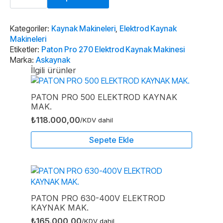
270
Elektrod
Kaynak
Makinesi
Kategoriler:
Kaynak Makineleri
,
Elektrod Kaynak
adet
Makineleri
Etiketler:
Paton Pro 270 Elektrod Kaynak Makinesi
Marka:
Askaynak
İlgili ürünler
PATON PRO 500 ELEKTROD KAYNAK
MAK.
₺
118.000,00
/KDV dahil
Sepete Ekle
PATON PRO 630-400V ELEKTROD
KAYNAK MAK.
₺
165.000,00
/KDV dahil