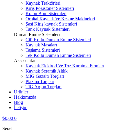
Kaynak Traktörleri
Kiriş Pozistoner Sistemleri
Kolon Bom Sistemleri
Orbital Kaynak Ve Kesme Makineleri
Şasi Kiriş kaynak Sistemleri
Tank Kaynak Sistemleri
Duman Emme Sistemleri
Çift Kollu Duman Emme Sistemleri
Kaynak Masaları
Taşlama Sistemleri
Tek Kollu Duman Emme Sistemleri
Aksesuarlar
Kaynak Elektrod Ve Toz Kurutma Fırınları
Kaynak Seramik Altlık
MIG Gazaltı Torçları
Plazma Torçları
TIG Argon Torçları
Ürünler
Hakkımızda
Blog
İletişim
₺
0,00
0
Sepet