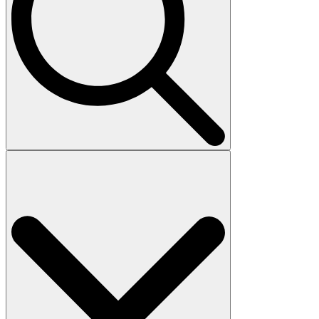
Search
for: