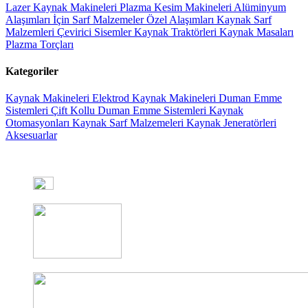
Lazer Kaynak Makineleri
Plazma Kesim Makineleri
Alüminyum
Alaşımları İçin Sarf Malzemeler
Özel Alaşımları Kaynak Sarf
Malzemleri
Çevirici Sisemler
Kaynak Traktörleri
Kaynak Masaları
Plazma Torçları
Kategoriler
Kaynak Makineleri
Elektrod Kaynak Makineleri
Duman Emme
Sistemleri
Çift Kollu Duman Emme Sistemleri
Kaynak
Otomasyonları
Kaynak Sarf Malzemeleri
Kaynak Jeneratörleri
Aksesuarlar