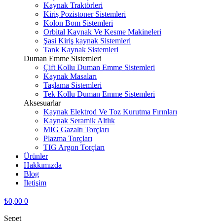
Kaynak Traktörleri
Kiriş Pozistoner Sistemleri
Kolon Bom Sistemleri
Orbital Kaynak Ve Kesme Makineleri
Şasi Kiriş kaynak Sistemleri
Tank Kaynak Sistemleri
Duman Emme Sistemleri
Çift Kollu Duman Emme Sistemleri
Kaynak Masaları
Taşlama Sistemleri
Tek Kollu Duman Emme Sistemleri
Aksesuarlar
Kaynak Elektrod Ve Toz Kurutma Fırınları
Kaynak Seramik Altlık
MIG Gazaltı Torçları
Plazma Torçları
TIG Argon Torçları
Ürünler
Hakkımızda
Blog
İletişim
₺
0,00
0
Sepet