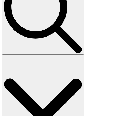
Search
for: