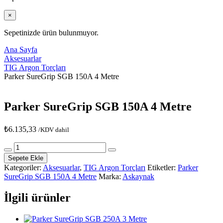
×
Sepetinizde ürün bulunmuyor.
Ana Sayfa
Aksesuarlar
TIG Argon Torçları
Parker SureGrip SGB 150A 4 Metre
Parker SureGrip SGB 150A 4 Metre
₺
6.135,33
/KDV dahil
Parker
SureGrip
Sepete Ekle
SGB
Kategoriler:
Aksesuarlar
,
TIG Argon Torçları
Etiketler:
Parker
150A
SureGrip SGB 150A 4 Metre
Marka:
Askaynak
4
Metre
İlgili ürünler
adet