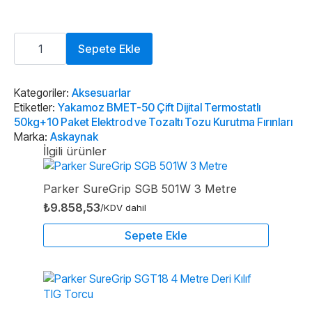
Yakamoz
BMET-
Sepete Ekle
50
Çift
Dijital
Termostatlı
Kategoriler:
Aksesuarlar
50kg+10
Etiketler:
Yakamoz BMET-50 Çift Dijital Termostatlı
Paket
50kg+10 Paket Elektrod ve Tozaltı Tozu Kurutma Fırınları
Elektrod
Marka:
Askaynak
ve
Tozaltı
İlgili ürünler
Tozu
Kurutma
Fırınları
Parker SureGrip SGB 501W 3 Metre
adet
₺
9.858,53
/KDV dahil
Sepete Ekle