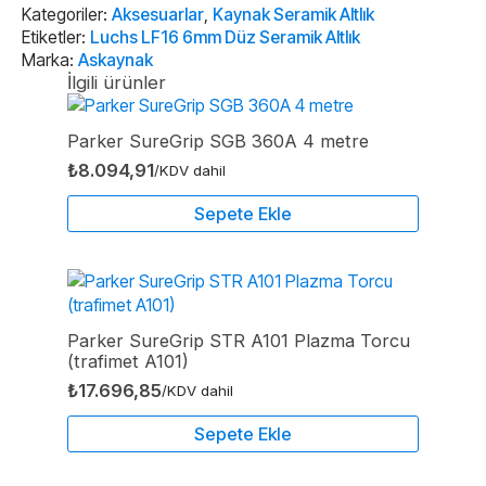
Altlık
Kategoriler:
Aksesuarlar
,
Kaynak Seramik Altlık
adet
Etiketler:
Luchs LF16 6mm Düz Seramik Altlık
Marka:
Askaynak
İlgili ürünler
Parker SureGrip SGB 360A 4 metre
₺
8.094,91
/KDV dahil
Sepete Ekle
Parker SureGrip STR A101 Plazma Torcu
(trafimet A101)
₺
17.696,85
/KDV dahil
Sepete Ekle